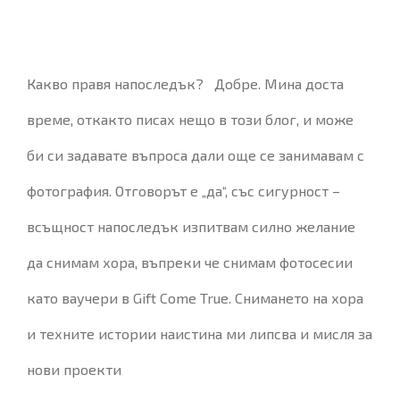
Какво правя напоследък? Добре. Мина доста
време, откакто писах нещо в този блог, и може
би си задавате въпроса дали още се занимавам с
фотография. Отговорът е „да“, със сигурност –
всъщност напоследък изпитвам силно желание
да снимам хора, въпреки че снимам фотосесии
като ваучери в Gift Come True. Снимането на хора
и техните истории наистина ми липсва и мисля за
нови проекти