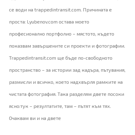
се води на trappedintransit.com. Причината е
проста: Lyubenov.com остава моето
професионално портфолио – мястото, където
показвам завършените си проекти и фотографии.
Trappedintransit.com ще бъде по-свободното
пространство – за истории зад кадъра, пътувания,
размисли и всичко, което надхвърля рамките на
чистата фотография. Така разделям двете посоки
ясно:тук – резултатите, там – пътят към тях.
Очаквам ви и на двете