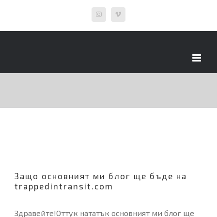
Skip
Instagram
Vimeo
to
content
Защо основният ми блог ще бъде на
trappedintransit.com
Здравейте!Оттук нататък основният ми блог ще