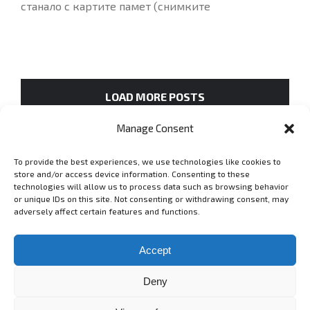
станало с картите памет (снимките
LOAD MORE POSTS
Manage Consent
To provide the best experiences, we use technologies like cookies to
GET SOCIAL
store and/or access device information. Consenting to these
technologies will allow us to process data such as browsing behavior
or unique IDs on this site. Not consenting or withdrawing consent, may
adversely affect certain features and functions.
Copyright 2006 - 2025 Lyubomir Lyubenov - lyubenov.com Фотограф
в София -
Условия за ползване
Accept
Deny
Instagram
Vimeo