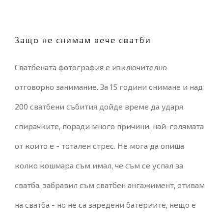
Защо не снимам вече сватби
Сватбената фотография е изключително
отговорно занимание. За 15 години снимане и над
200 сватбени събития дойде време да ударя
спирачките, поради много причини, най-голямата
от които е - тотален стрес. Не мога да опиша
колко кошмара съм имал, че съм се успал за
сватба, забравил съм сватбен ангажимент, отивам
на сватба - но не са заредени батериите, нещо е