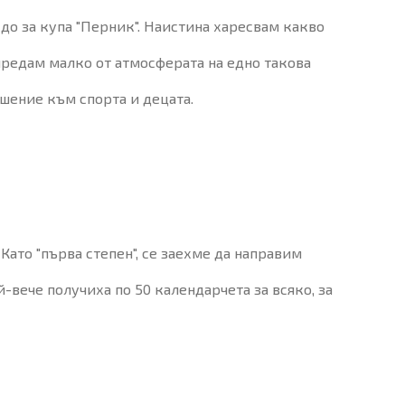
до за купа "Перник". Наистина харесвам какво
предам малко от атмосферата на едно такова
шение към спорта и децата.
Като "първа степен", се заехме да направим
й-вече получиха по 50 календарчета за всяко, за