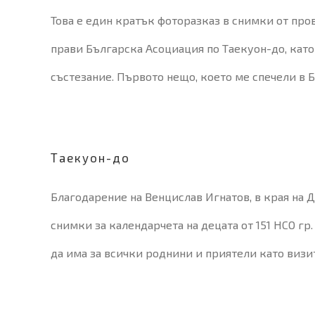
Това е един кратък фоторазказ в снимки от про
прави Българска Асоциация по Таекуон-до, като
състезание. Първото нещо, което ме спечели в 
Таекуон-до
Благодарение на Венцислав Игнатов, в края на Д
снимки за календарчета на децата от 151 НСО гр.
да има за всички роднини и приятели като визи