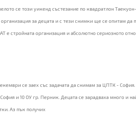
велото се този уикенд състезание по квадратлон Таекуон-
 организация за децата и с тези снимки ще се опитам да 
БАТ е стройната организация и абсолютно сериозното отно
екември се заех със задачата да снимам за ЦПТК - София. 
 София и 10 ОУ гр. Перник. Децата се зарадваха много и на
тки. Аз пък получих