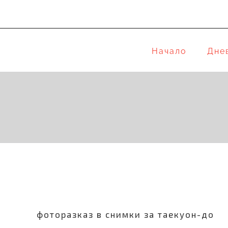
Skip
to
content
Начало
Дне
фоторазказ в снимки за таекуон-до