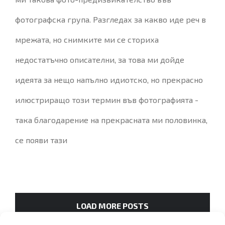
фотографска група. Разгледах за какво иде реч в
мрежата, но снимките ми се сториха
недостатъчно описателни, за това ми дойде
идеята за нещо напълно идиотско, но прекрасно
илюстриращо този термин във фотографията -
така благодарение на прекрасната ми половинка,
се появи тази
LOAD MORE POSTS