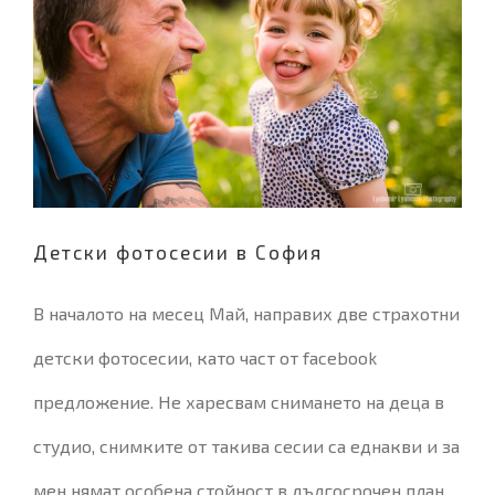
Детски фотосесии в София
Детски фотосесии в София
В началото на месец Май, направих две страхотни
детски фотосесии, като част от facebook
предложение. Не харесвам снимането на деца в
студио, снимките от такива сесии са еднакви и за
мен нямат особена стойност в дългосрочен план.