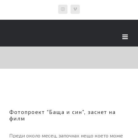
Skip
Instagram
Vimeo
to
content
Фотопроект “Баща и син”, заснет на
филм
Преди около месец, започнах нещо което може