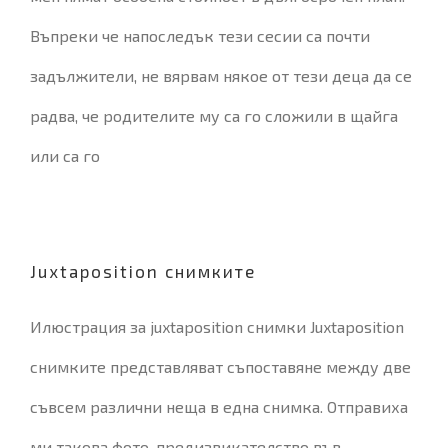
Въпреки че напоследък тези сесии са почти
задължители, не вярвам някое от тези деца да се
радва, че родителите му са го сложили в щайга
или са го
Juxtaposition снимките
Илюстрация за juxtaposition снимки Juxtaposition
снимките представляват съпоставяне между две
съвсем различни неща в една снимка. Отправиха
ми такова фото-предизвикателство във