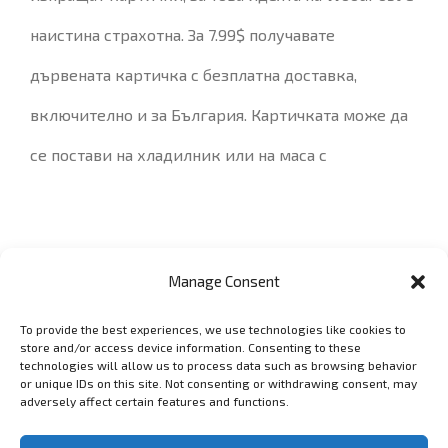
наистина страхотна. За 7.99$ получавате
дървената картичка с безплатна доставка,
включително и за България. Картичката може да
се постави на хладилник или на маса с
Manage Consent
To provide the best experiences, we use technologies like cookies to
GET SOCIAL
store and/or access device information. Consenting to these
technologies will allow us to process data such as browsing behavior
or unique IDs on this site. Not consenting or withdrawing consent, may
adversely affect certain features and functions.
Copyright 2006 - 2025 Lyubomir Lyubenov - lyubenov.com Фотограф
в София -
Условия за ползване