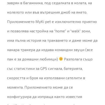
заврян в багажника, под седалката в колата, на
колелото или във вътрешния джоб на якето.
Приложението MyKi pet е изключително приятно
и позволява настройка на “home” и “walk” зони,
има пълна история на тракването и даже може да
накара тракера да издава командни звуци (все
пак е за домашни любимци)
Разполага също
със статистики за GPS сигнала, батерията,
скоростта и броя на използвани сателити в
момента. Приложението може да се
конфигурира да изпраща както известия