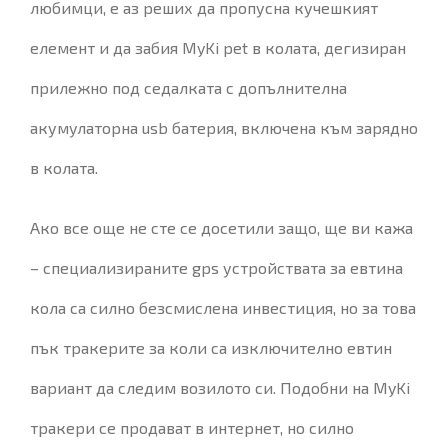
любимци, е аз реших да пропусна кучешкият
елемент и да забия MyKi pet в колата, дегизиран
прилежно под седалката с допълнителна
акумулаторна usb батерия, включена към зарядно
в колата.
Ако все още не сте се досетили защо, ще ви кажа
– специализираните gps устройствата за евтина
кола са силно безсмислена инвестиция, но за това
пък тракерите за коли са изключително евтин
вариант да следим возилото си. Подобни на MyKi
тракери се продават в интернет, но силно