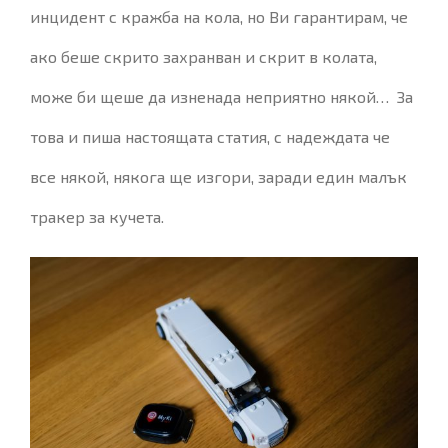
инцидент с кражба на кола, но Ви гарантирам, че
ако беше скрито захранван и скрит в колата,
може би щеше да изненада неприятно някой… За
това и пиша настоящата статия, с надеждата че
все някой, някога ще изгори, заради един малък
тракер за кучета.