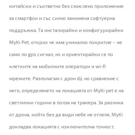
китайски и съответно без смислено приложение
за смартфон и със силно занижена софтуерна
поддръжка. Та инсталирайки и конфигурирайки
MyKi Pet, открих че има уникално покритие – не
само по gps сигнал, но и ориентирайки се по
клетките на мобилните оператори и wi-fi
мрежите. Разполагам с дрон dji, но сравнение с
него, определянето на локацията от MyKi pet е на
светлинни години в полза на тракера. За разлика
от дрона, който без да види небе не отлепя, MyKi
докладва локацията с изключителна точност,