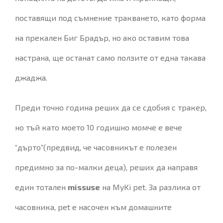
поставящи под съмнение тракването, като форма
на прекален Биг Брадър, но ако оставим това
настрана, ще останат само ползите от една такава
джаджа.
Преди точно година реших да се сдобия с тракер,
но тъй като моето 10 годишно момче е вече
“дърто”(предвид, че часовникът е полезен
предимно за по-малки деца), реших да направя
един тотален
missuse
на MyKi pet. За разлика от
часовника, pet е насочен към домашните