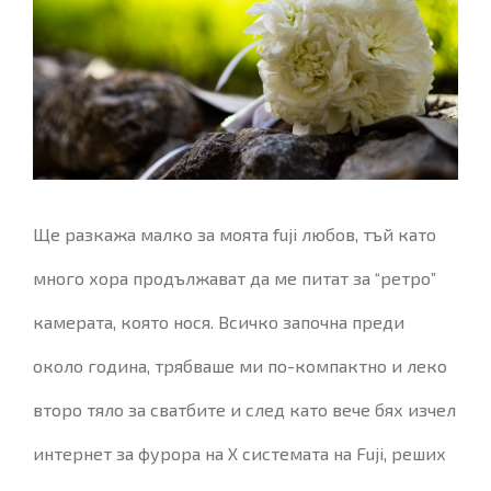
Image
Ще разкажа малко за моята fuji любов, тъй като
много хора продължават да ме питат за “ретро”
камерата, която нося. Всичко започна преди
около година, трябваше ми по-компактно и леко
второ тяло за сватбите и след като вече бях изчел
интернет за фурора на X системата на Fuji, реших