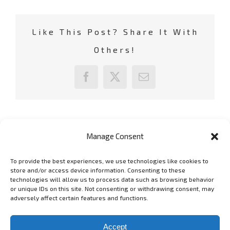
Like This Post? Share It With
Others!
Facebook
X
Email
Manage Consent
To provide the best experiences, we use technologies like cookies to
GET SOCIAL
store and/or access device information. Consenting to these
technologies will allow us to process data such as browsing behavior
or unique IDs on this site. Not consenting or withdrawing consent, may
adversely affect certain features and functions.
Copyright 2006 - 2025 Lyubomir Lyubenov - lyubenov.com Фотограф
в София -
Условия за ползване
Accept