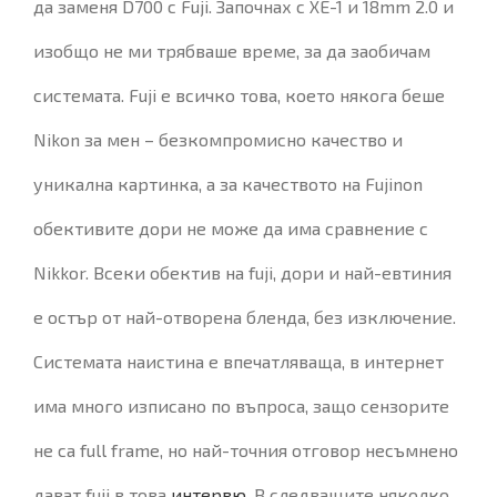
да заменя D700 с Fuji. Започнах с XE-1 и 18mm 2.0 и
изобщо не ми трябваше време, за да заобичам
системата. Fuji е всичко това, което някога беше
Nikon за мен – безкомпромисно качество и
уникална картинка, а за качеството на Fujinon
обективите дори не може да има сравнение с
Nikkor. Всеки обектив на fuji, дори и най-евтиния
е остър от най-отворена бленда, без изключение.
Системата наистина е впечатляваща, в интернет
има много изписано по въпроса, защо сензорите
не са full frame, но най-точния отговор несъмнено
дават fuji в това
интервю
. В следващите няколко